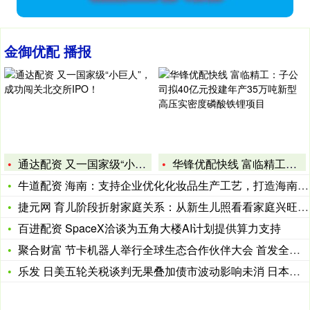
金御优配 播报
通达配资 又一国家级“小巨人”，成功闯关北交所IPO！
华锋优配快线 富临精工：子公司拟40亿元投建年产35万吨新型
牛道配资 海南：支持企业优化化妆品生产工艺，打造海南特色化妆
捷元网 育儿阶段折射家庭关系：从新生儿照看看家庭兴旺之道
百进配资 SpaceX洽谈为五角大楼AI计划提供算力支持
聚合财富 节卡机器人举行全球生态合作伙伴大会 首发全场景具身
乐发 日美五轮关税谈判无果叠加债市波动影响未消 日本经济如何