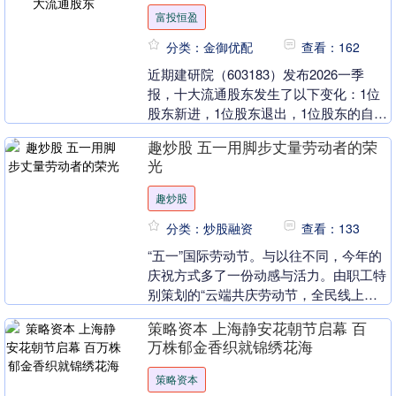
富投恒盈
分类：金御优配
查看：162
近期建研院（603183）发布2026一季
报，十大流通股东发生了以下变化：1位
股东新进，1位股东退出，1位股东的自持
流通股份增加，2位股东的自持流通股份
趣炒股 五一用脚步丈量劳动者的荣
减少。 ....
光
趣炒股
分类：炒股融资
查看：133
“五一”国际劳动节。与以往不同，今年的
庆祝方式多了一份动感与活力。由职工特
别策划的“云端共庆劳动节，全民线上健
步走”活动正式拉开帷幕。这是一场没有
策略资本 上海静安花朝节启幕 百
围墙的比赛，这....
万株郁金香织就锦绣花海
策略资本