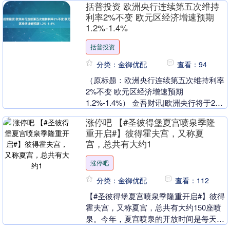
括普投资 欧洲央行连续第五次维持
主管N....
利率2%不变 欧元区经济增速预期
1.2%-1.4%
括普投资
分类：金御优配
查看：94
（原标题：欧洲央行连续第五次维持利率
2%不变 欧元区经济增速预期
1.2%-1.4%） 金吾财讯|欧洲央行将于2月
1日召开货币政策会议，市场普遍预期将
涨停吧 【#圣彼得堡夏宫喷泉季隆
连续第五次维....
重开启#】彼得霍夫宫，又称夏
宫，总共有大约1
涨停吧
分类：金御优配
查看：112
【#圣彼得堡夏宫喷泉季隆重开启#】彼得
霍夫宫，又称夏宫，总共有大约150座喷
泉。今年，夏宫喷泉的开放时间是每天
10:00至19:45，一直持续到十月中旬。 打