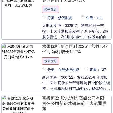
尚牛在线
分类：炒股融资
查看：160
近期金奥博（002917）发布2026一季
报，十大流通股东发生了以下变化：2位
股东新进，2位股东退出，1位股东的自持
流通股份增加，2位股东的自持流通股份
水果优配 新余国科2025年营收4.47
减少。 ....
亿元 净利增长4.17%
水果优配
分类：在线炒股融资
查看：137
新余国科（300722）发布2025年年度报
告，面对复杂的外部环境与行业阶段性调
整，公司积极应对市场变化，整体经营保
持稳定，发展韧性持续显现。全年实现营
富投恒盈 股东追踪|高盛公司有限
业收入4....
责任公司新进建研院前十大流通股
东