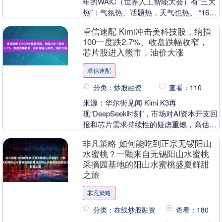
年的WAIC（世界人工智能大会）有“三大
热”：气氛热、话题热，天气也热。 “168
元一张的门票早早就卖完了，899元的....
卓信速配 Kimi冲击美科技股，纳指
100一度跌2.7%、收盘跌幅收窄，
芯片股进入熊市，油价大涨
卓信速配
分类：炒股融资
查看：110
来源：华尔街见闻 Kimi K3再
现“DeepSeek时刻”，市场对AI资本开支回
报和芯片需求持续性的疑虑重燃，高估
值、交易拥挤的AI板块遭遇抛售。 同时美
非凡策略 如何能吃到正宗无锡阳山
国与....
水蜜桃？一颗来自无锡阳山水蜜桃
采摘园基地的阳山水蜜桃盛夏鲜甜
之旅
非凡策略
分类：在线炒股融资
查看：180