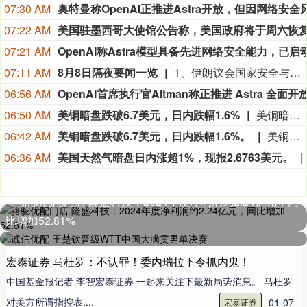
07:30 AM
07:22 AM
07:21 AM
07:11 AM
8月8日隔夜要闻一览
1、伊朗议会国家安全与外交政策委员会发言人哈桑·卡什卡维表示，伊朗与阿曼已明确霍尔木兹海峡航运相关的谅解备忘录的总体框架，最终文本及具体细节将于近期对外公布。 2、当地时间7日，伊朗总统佩泽希齐扬在就职两周年之际发表讲话，就地区局势、外交谈判及国内政治等多个问题阐述立场。谈及近期伊美停火谅解备忘录，他透露伊朗未在谈判中作出任何让步。 3、美国官员表示，阿曼与伊朗在霍尔木兹海峡问题上已取得进展，预计很快将达成协议。一旦宣布达成恢复不受阻碍的商业航运的协议，美国将解除对伊朗港口的封锁。美国的行动将继续视实际表现而定，并与伊朗履行承诺的情况挂钩。 4、当地时间8月7日，美国总统特朗普在社交平台“真实社交”发文称，将立即就联邦上诉法院阻止白宫宴会厅项目的裁决向美国最高法院提出上诉，并称该裁决“出于政治动机且违法”。 5、美国利率期货市场对美联储9月加息的预期概率有所下降。定价显示预计到12月加息幅度仅为28个基点，低于非农就业数据公布前的32个基点。 6、美联储主席凯文·沃什上任后首个完整月份的日程显示，他曾与议员、白宫官员和私营部门经济学家通话或会谈，但没有显示与美国总统唐纳德·特朗普有任何通话或会谈。 7、SpaceX宣布将联合特斯拉在美国得州启动Terafab AI芯片超级工厂项目，初期投资168亿美元，未来扩建完成后总投资预计增至1190亿美元。 8、特朗普在最高法院遭遇挫折后，仍继续推进解雇美联储理事丽莎·库克的尝试。 9、OpenAI表示，不能排除其即将推出的模型Astra具备“关键性”网络能力，这促使OpenAI扩大安全测试范围，并暂停不符合更严格安全要求的内部活动。
06:56 AM
06:50 AM
美铜暗盘跌破6.7美元，日内跌幅1.6%
美铜暗盘跌破6.7美元，日内跌幅1.6%。
06:42 AM
美铜暗盘跌破6.7美元，日内跌幅1.6%。
美铜暗盘跌破6.7美元，日内跌幅1.6%。
06:36 AM
美国天然气暗盘日内涨超1%，现报2.6763美元。
骆驼优配门店 隆盛科技：2024年度净利润约2.24亿元，同
诚信优配 王楚钦晋级WTT中国大满贯男单决赛
比增加52.81%
宏泰证券 马杜罗：不认罪！委内瑞拉下令抓内鬼！
中国基金报记者 李智宏泰证券 一起来关注下最新局势消息。 马杜罗
对美方所谓指控表....
01-07
宏泰证券