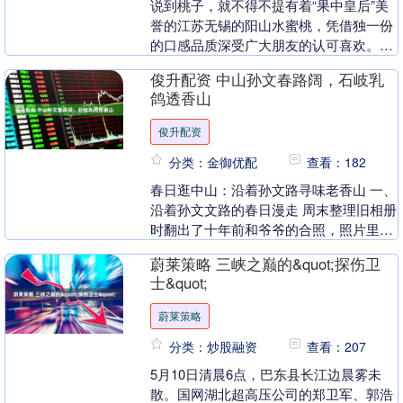
说到桃子，就不得不提有着“果中皇后”美
誉的江苏无锡的阳山水蜜桃，凭借独一份
的口感品质深受广大朋友的认可喜欢。再
过半个月即将进入无锡阳山水蜜桃上市的
俊升配资 中山孙文春路阔，石岐乳
时间。来到无锡....
鸽透香山
俊升配资
分类：金御优配
查看：182
春日逛中山：沿着孙文路寻味老香山 一、
沿着孙文文路的春日漫走 周末整理旧相册
时翻出了十年前和爷爷的合照，照片里我
们站在孙文西路的骑楼下，爷爷手里举着
蔚莱策略 三峡之巅的&quot;探伤卫
刚买的石岐乳....
士&quot;
蔚莱策略
分类：炒股融资
查看：207
5月10日清晨6点，巴东县长江边晨雾未
散。国网湖北超高压公司的郑卫军、郭浩