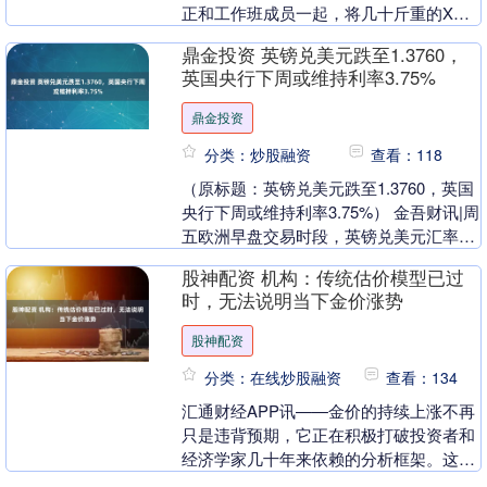
正和工作班成员一起，将几十斤重的X光
探伤设备搬上交通船。 “今天要去三峡库
鼎金投资 英镑兑美元跌至1.3760，
区海拔最高的....
英国央行下周或维持利率3.75%
鼎金投资
分类：炒股融资
查看：118
（原标题：英镑兑美元跌至1.3760，英国
央行下周或维持利率3.75%） 金吾财讯|周
五欧洲早盘交易时段，英镑兑美元汇率跌
至1.3760附近。美元走强主要受美国....
股神配资 机构：传统估价模型已过
时，无法说明当下金价涨势
股神配资
分类：在线炒股融资
查看：134
汇通财经APP讯——金价的持续上涨不再
只是违背预期，它正在积极打破投资者和
经济学家几十年来依赖的分析框架。这是
WisdomTree的大宗商品和宏观经济研究