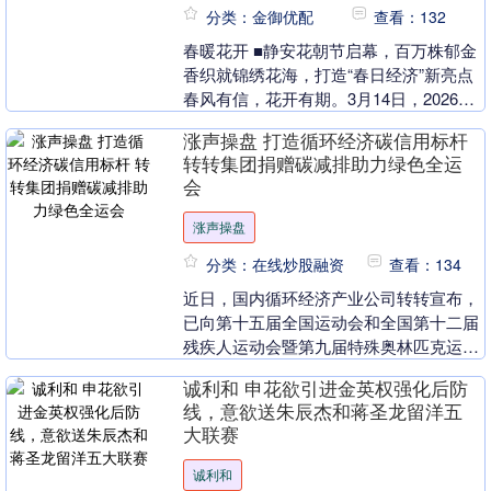
分类：金御优配
查看：132
春暖花开 ■静安花朝节启幕，百万株郁金
香织就锦绣花海，打造“春日经济”新亮点
春风有信，花开有期。3月14日，2026静
安花朝节在静安大宁功能片区启幕，活动
涨声操盘 打造循环经济碳信用标杆
将持....
转转集团捐赠碳减排助力绿色全运
会
涨声操盘
分类：在线炒股融资
查看：134
近日，国内循环经济产业公司转转宣布，
已向第十五届全国运动会和全国第十二届
残疾人运动会暨第九届特殊奥林匹克运动
会（以下简称“十五运会”）香港赛区捐赠
诚利和 申花欲引进金英权强化后防
碳普惠减排量，....
线，意欲送朱辰杰和蒋圣龙留洋五
大联赛
诚利和