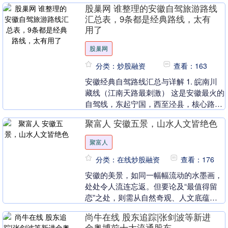
股巢网 谁整理的安徽自驾旅游路线
开....
汇总表，9条都是经典路线，太有
用了
股巢网
分类：炒股融资
查看：163
安徽经典自驾路线汇总与详解 1. 皖南川
藏线（江南天路最刺激） 这是安徽最火的
自驾线，东起宁国，西至泾县，核心路段
约120公里。 - **核心亮点**：神似“西....
聚富人 安徽五景，山水人文皆绝色
聚富人
分类：在线炒股融资
查看：176
安徽的美景，如同一幅幅流动的水墨画，
处处令人流连忘返。但要论及“最值得留
恋”之处，则需从自然奇观、人文底蕴与
感官体验三个维度综合考量。结合徽风皖
尚牛在线 股东追踪|张剑波等新进
韵的独特气质，以....
金奥博前十大流通股东