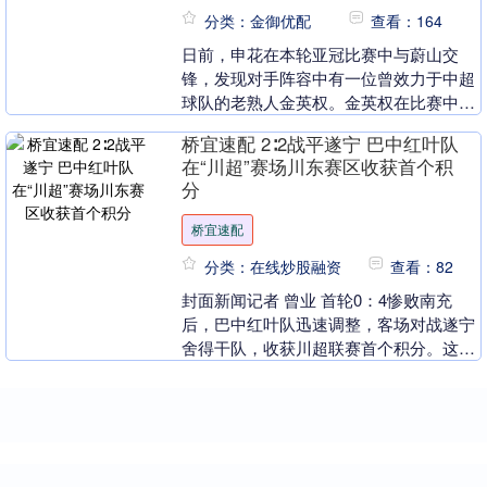
分类：金御优配
查看：164
日前，申花在本轮亚冠比赛中与蔚山交
锋，发现对手阵容中有一位曾效力于中超
球队的老熟人金英权。金英权在比赛中表
现出色，成为了蔚山后防线的核心。申花
桥宜速配 2∶2战平遂宁 巴中红叶队
球迷纷纷感叹球队缺....
在“川超”赛场川东赛区收获首个积
分
桥宜速配
分类：在线炒股融资
查看：82
封面新闻记者 曾业 首轮0：4惨败南充
后，巴中红叶队迅速调整，客场对战遂宁
舍得干队，收获川超联赛首个积分。这支
新队伍用一场充满戏剧性的比赛，展现了
川超新军的顽强....