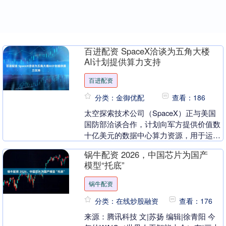
百进配资 SpaceX洽谈为五角大楼
AI计划提供算力支持
百进配资
分类：金御优配
查看：186
太空探索技术公司（SpaceX）正与美国
国防部洽谈合作，计划向军方提供价值数
十亿美元的数据中心算力资源，用于运行
人工智能模型，此举将进一步加深埃隆·马
锅牛配资 2026，中国芯片为国产
斯克旗下企....
模型“托底”
锅牛配资
分类：在线炒股融资
查看：176
来源：腾讯科技 文|苏扬 编辑|徐青阳 今