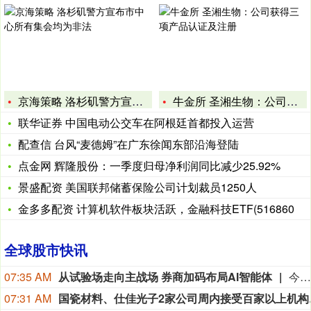
京海策略 洛杉矶警方宣布市中心所有集会均为非法
牛金所 圣湘生物：公司获得三项产品认证及注册
联华证券 中国电动公交车在阿根廷首都投入运营
配查信 台风“麦德姆”在广东徐闻东部沿海登陆
点金网 辉隆股份：一季度归母净利润同比减少25.92%
景盛配资 美国联邦储蓄保险公司计划裁员1250人
金多多配资 计算机软件板块活跃，金融科技ETF(516860
全球股市快讯
07:35 AM
从试验场走向主战场 券商加码布局AI智能体
今年以来，AI Agent（AI智能体）正在快速渗透券商的核心业务场景。易观千帆数据显示，截至2026年7月末，已有32家券商完成算法与模型备案，备案项目总数超过50个。其中，有10余家头部券商完成了多模型备案。当前，AI Agent已在券商投研、投顾、运营、审核等环节落地，应用范围持续拓宽。受访专家认为，2026年是券商AI Agent从试点走向规模化验证的关键节点。当前，大模型的推理和工具调用能力明显增强，Agent已能完成多步骤、较复杂的任务链；各券商从单点业务试水转向公司级战略布局，算力、数据、人才投入均有实质提升，发展前景极为广阔。 (上证报)
07:31 AM
国瓷材料